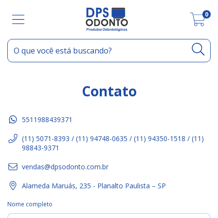
0
Contato
5511988439371
(11) 5071-8393 / (11) 94748-0635 / (11) 94350-1518 / (11)
98843-9371
vendas@dpsodonto.com.br
Alameda Maruás, 235 - Planalto Paulista – SP
Nome completo