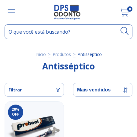
0
Início
>
Produtos
>
Antisséptico
Antisséptico
Filtrar
20
%
OFF