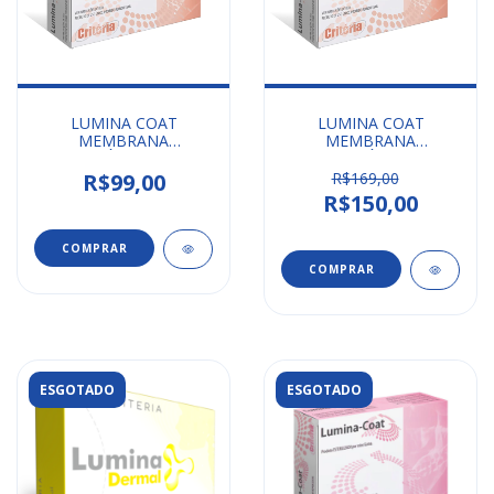
LUMINA COAT
LUMINA COAT
MEMBRANA
MEMBRANA
ABSORVÍVEL 1x10x20
BIOLÓGICA
CRITERIA
ABSORVÍVEL 1X20X30
R$99,00
R$169,00
CRITERIA
R$150,00
ESGOTADO
ESGOTADO