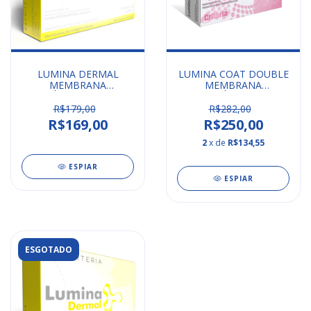
LUMINA DERMAL
LUMINA COAT DOUBLE
MEMBRANA
MEMBRANA
BIOLÓGICA 2X10x20 -
ABSORVÍVEL 2x20x30
2X20X30 CRITERIA
CRITERIA
R$179,00
R$282,00
R$169,00
R$250,00
2
x de
R$134,55
ESPIAR
ESPIAR
ESGOTADO