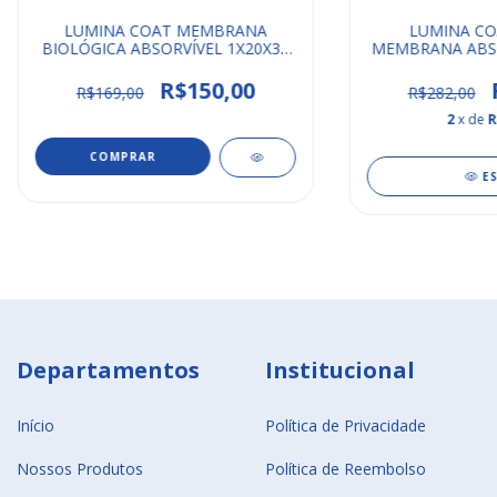
LUMINA COAT MEMBRANA
LUMINA CO
BIOLÓGICA ABSORVÍVEL 1X20X30
MEMBRANA ABSO
CRITERIA
CRIT
R$150,00
R$169,00
R$282,00
2
x de
R
E
Departamentos
Institucional
Início
Política de Privacidade
Nossos Produtos
Política de Reembolso