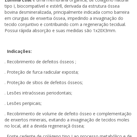
tipo I, biocompatível e estérll, derivada da estrutura óssea
bovina desmineralizada, principalmente indicada como barreira
em cirurgias de enxertia óssea, impedindo a invaginação do
tecido conjuntivo e contribuindo com a regeneração tecidual.
Possui rápida absorção e suas medidas são 1x20X3mm.
Indicações:
. Recobrimento de defeitos ósseos ;
. Proteção de furca radicular exposta;
. Proteção de sítios de defeitos ósseos;
. Lesões intraósseas periodontais;
. Lesões peripicais;
. Recobrimento de volume de defeito ósseo e complementação
de enxertos minerais, evitando a invaginação de tecidos moles
no local, até a devida regeneraçã óssea;
. Fonte cedente de colágeno tipo I ao processo metabólico e de