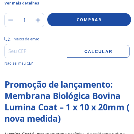
Ver mais detalhes
Entregas para o CEP:
ALTERAR CEP
Meios de envio
CALCULAR
Não sei meu CEP
Promoção de lançamento:
Membrana Biológica Bovina
Lumina Coat – 1 x 10 x 20mm (
nova medida)
Lumina Coat
é uma membrana orgânica, de colágeno natural